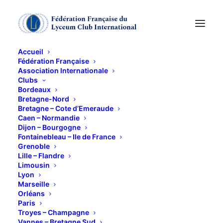
Accueil
Fédération Française
Association Internationale
VISITE GUIDEE DU
Clubs
Bordeaux
COUVENT ET
Bretagne-Nord
Bretagne – Cote d’Emeraude
Caen – Normandie
EXPOSITION D’ART
Dijon – Bourgogne
Fontainebleau – Ile de France
CONTEMPORAIN PAR
Grenoble
Lille – Flandre
LE PERE MARC
Limousin
Lyon
CHAUVEAU « ANISH
Marseille
Orléans
Paris
KAPOOR CHEZ LE
Troyes – Champagne
Vannes – Bretagne Sud