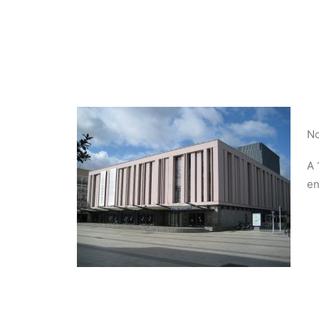
No
A 
en