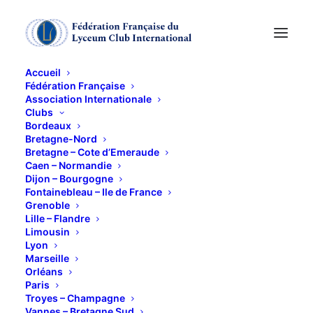
Accueil
Fédération Française
Association Internationale
Visite du Quartier de
Clubs
Bordeaux
la Plaine avec Odile
Bretagne-Nord
Bretagne – Cote d’Emeraude
Caen – Normandie
Tertrais
Dijon – Bourgogne
Fontainebleau – Ile de France
Grenoble
22 JUIN 2021
Lille – Flandre
Limousin
Lyon
Marseille
Orléans
Paris
Troyes – Champagne
Vannes – Bretagne Sud