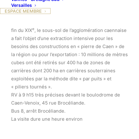
Versailles
personnes bien chaussées et qui peuvent marcher
ESPACE MEMBRE
sans encombre sur un terrain accidenté.
e
Pendant près de 10 siècles, du XI
siècle jusqu’à la
e
fin du XIX
, le sous-sol de l’agglomération caennaise
a fait l’objet d’une extraction intensive pour les
besoins des constructions en « pierre de Caen » de
la région ou pour l’exportation : 10 millions de mètres
cubes ont été retirés sur 400 ha de zones de
carrières dont 200 ha en carrières souterraines
exploitées par la méthode dite « par puits » et
« piliers tournés ».
RV à 9 h15 très précises devant le boulodrome de
Caen-Venoix, 45 rue Brocéliande.
Bus 8, arrêt Brocéliande.
La visite dure une heure environ