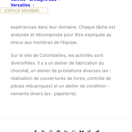
sont suivis, encadrés, ils travaillent et touchent une
Versailles
ESPACE MEMBRE
rémunération. Les moniteurs qui forment et
encadrent les équipes cumulent diplômes et
expériences dans leur domaine. Chaque tâche est
analysée et décomposée pour être expliquée au
mieux aux membres de l’équipe.
Sur le site de Colombelles, les activités sont
diversifiées. Il y a un atelier de fabrication du
chocolat, un atelier de prestations diverses (ex :
réalisation de couvertures de livres, contrôle de
pièces mécaniques) et un atelier de condition -
nements divers (ex : papeterie).