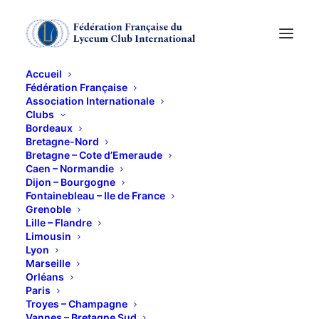
Accueil
Fédération Française
Association Internationale
Clubs
Bordeaux
VIDEO SORTIE AGN
Bretagne-Nord
Bretagne – Cote d’Emeraude
Caen – Normandie
LYON
Dijon – Bourgogne
Fontainebleau – Ile de France
Grenoble
26 OCTOBRE 2025
Lille – Flandre
Limousin
Lyon
Marseille
Orléans
Paris
Troyes – Champagne
Vannes – Bretagne Sud