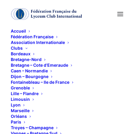
Accueil
Fédération Française
Association Internationale
Soirée prestige,
Clubs
Bordeaux
"Bianca l'âme damnée
Bretagne-Nord
Bretagne – Cote d’Emeraude
Caen – Normandie
des Médicis" par
Dijon – Bourgogne
Fontainebleau – Ile de France
Carol-Ann et Patrick
Grenoble
Lille – Flandre
de Carolis
Limousin
Lyon
Marseille
6 DÉCEMBRE 2021
Orléans
Paris
Troyes – Champagne
Vannes – Bretagne Sud