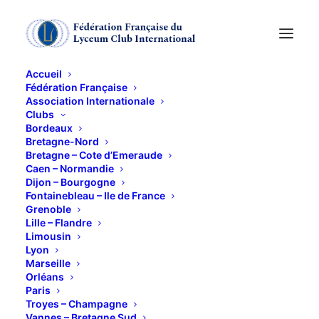
Accueil
Fédération Française
Association Internationale
Scholastique
Clubs
Bordeaux
MUKASONGA
Bretagne-Nord
Bretagne – Cote d’Emeraude
Caen – Normandie
Dijon – Bourgogne
24 NOVEMBRE 2014
Fontainebleau – Ile de France
Grenoble
Lille – Flandre
Limousin
Lyon
Marseille
Orléans
A 18 h 30, au CDI de Deauville sous la présidence
Paris
d’Anne d’Ornano
Troyes – Champagne
Vannes – Bretagne Sud