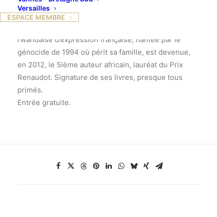
Dans le cadre du 50ième anniversaire de présence
Versailles
en France, l’Unicef présente Scholastique
ESPACE MEMBRE
Mukasonga, normande d’adoption. Cette écrivaine
rwandaise d’expression française, hantée par le
génocide de 1994 où périt sa famille, est devenue,
en 2012, le 5ième auteur africain, lauréat du Prix
Renaudot. Signature de ses livres, presque tous
primés.
Entrée gratuite.