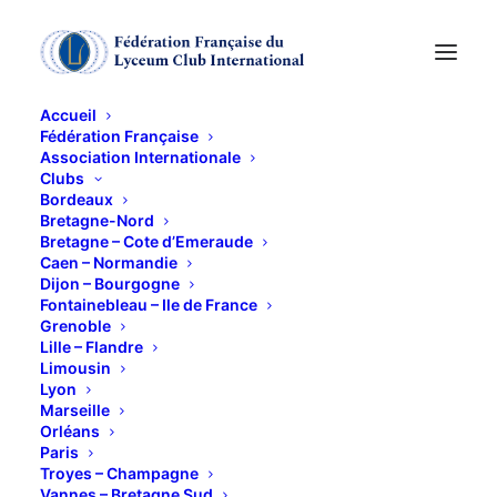
Accueil
Fédération Française
Association Internationale
"RESSOURCEZ VOUS
Clubs
Bordeaux
2 JOURS EN BRESSE"
Bretagne-Nord
Bretagne – Cote d’Emeraude
Caen – Normandie
LES JEUDI 27 ET
Dijon – Bourgogne
Fontainebleau – Ile de France
VENDREDI 28
Grenoble
Lille – Flandre
SEPTEMBRE 2012
Limousin
Lyon
Marseille
27 SEPTEMBRE 2012
Orléans
Paris
Troyes – Champagne
Vannes – Bretagne Sud