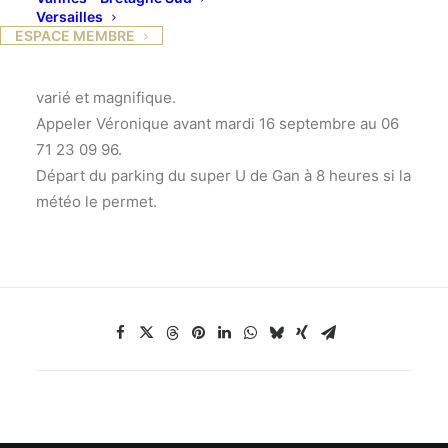
Versailles
s’occuper du « club montagne » et organise pour la
ESPACE MEMBRE
première sortie une balade aux lacs d’Ayous, qui ne
présente aucun danger et où le paysage est très
varié et magnifique.
Appeler Véronique avant mardi 16 septembre au 06
71 23 09 96.
Départ du parking du super U de Gan à 8 heures si la
météo le permet.