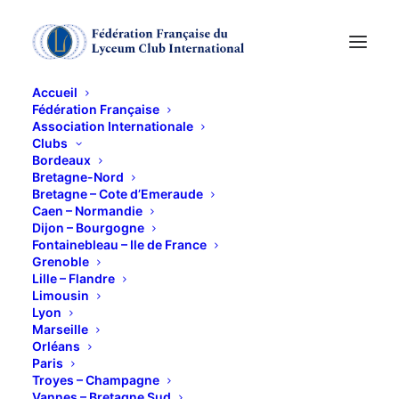
Accueil
Fédération Française
Association Internationale
Randonnée aux lacs
Clubs
Bordeaux
d’Ayous : jeudi 18
Bretagne-Nord
Bretagne – Cote d’Emeraude
Caen – Normandie
septembre
Dijon – Bourgogne
Fontainebleau – Ile de France
Grenoble
18 SEPTEMBRE 2014
Lille – Flandre
Limousin
Lyon
Marseille
Orléans
Paris
Troyes – Champagne
Nouveau ! Véronique Alquier nous propose de
Vannes – Bretagne Sud