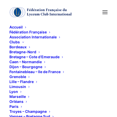
Accueil
Fédération Française
Association Internationale
Programme de
Clubs
Bordeaux
septembre et octobre
Bretagne-Nord
Bretagne – Cote d’Emeraude
Caen – Normandie
Dijon – Bourgogne
1 NOVEMBRE 2017
Fontainebleau – Ile de France
Grenoble
Lille – Flandre
Limousin
Lyon
Marseille
Orléans
programme_sept._2017.pdf
programme_octobre_2017.pdf
Paris
Troyes – Champagne
Vannes – Bretagne Sud