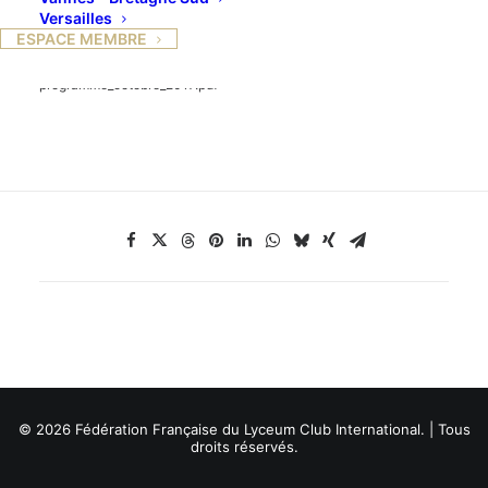
Documents joints
Versailles
ESPACE MEMBRE
programme_sept._2017.pdf
programme_octobre_2017.pdf
© 2026 Fédération Française du Lyceum Club International. | Tous
droits réservés.