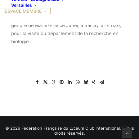
domaine et celle de la doctrine Janséniste : « Tout ici
Versailles
respire Dieu, la paix, la vérité » écrivit Jean Racine.
ESPACE MEMBRE
Après le déjeuner, nous serons accueillis par le
gendre de Marie-France Juhel, à Saclay, à 14 h30,
pour la visite du département de la recherche en
biologie.
© 2026 Fédération Française du Lyceum Club International. | Tous
droits réservés.