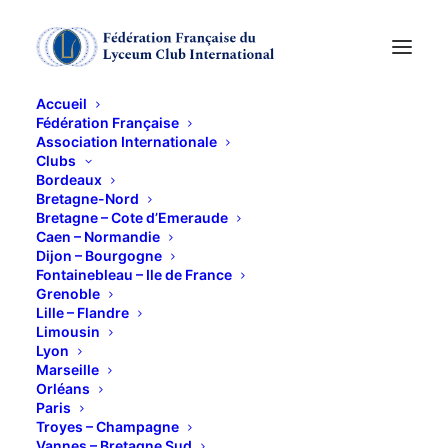
Accueil
Fédération Française
Association Internationale
PORT-ROYAL et
Clubs
Bordeaux
SACLAY
Bretagne-Nord
Bretagne – Cote d’Emeraude
Caen – Normandie
Dijon – Bourgogne
15 NOVEMBRE 2012
Fontainebleau – Ile de France
Grenoble
Lille – Flandre
Limousin
Lyon
Marseille
Orléans
10 h 30 visite du musée national de l’Abbaye de Port-
Paris
Royal-des-Champs, où est relatée l’histoire du
Troyes – Champagne
Vannes – Bretagne Sud