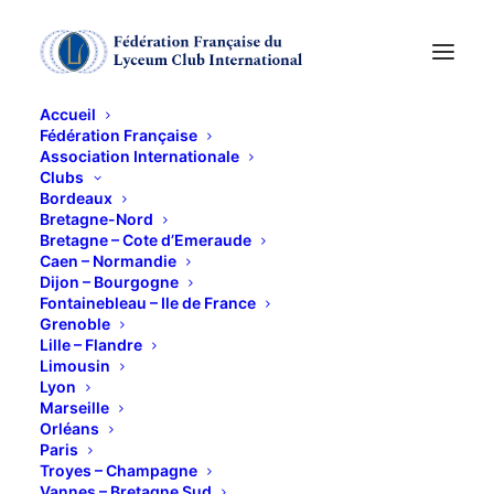
Accueil
Fédération Française
Association Internationale
PLANNING 2023
Clubs
Bordeaux
Bretagne-Nord
2 SEPTEMBRE 2023
Bretagne – Cote d’Emeraude
Caen – Normandie
Dijon – Bourgogne
Fontainebleau – Ile de France
Grenoble
Lille – Flandre
Limousin
Lyon
Marseille
Orléans
Paris
Troyes – Champagne
Vannes – Bretagne Sud