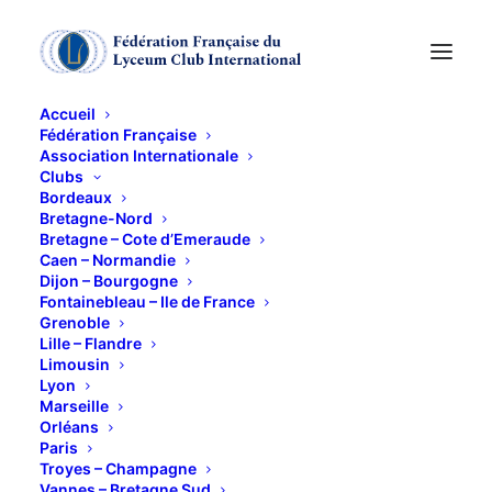
Accueil
Fédération Française
Association Internationale
Pique-niques de l'été
Clubs
Bordeaux
2025
Bretagne-Nord
Bretagne – Cote d’Emeraude
Caen – Normandie
Dijon – Bourgogne
1 SEPTEMBRE 2025
Fontainebleau – Ile de France
Grenoble
Lille – Flandre
Limousin
Lyon
Marseille
Orléans
Paris
Ce contenu est protégé par un mot de passe. Pour
Troyes – Champagne
le voir, veuillez saisir votre mot de passe ci-
Vannes – Bretagne Sud