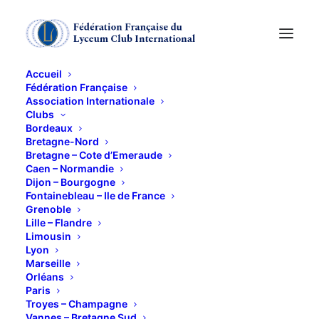
Accueil
Fédération Française
Association Internationale
Patrick MODIANO
Clubs
Bordeaux
Bretagne-Nord
8 NOVEMBRE 2018
Bretagne – Cote d’Emeraude
Caen – Normandie
Dijon – Bourgogne
Fontainebleau – Ile de France
Grenoble
Lille – Flandre
Limousin
Lyon
Conférence « Patrick Modiano », prix Nobel de
Marseille
littérature en 2014, par Alain LANAVERE, ancien
Orléans
Paris
élève de l’Ecole Normale Supérieure (rue d’Ulm),
Troyes – Champagne
professeur agrégé de lettres classiques. Auteur de
Vannes – Bretagne Sud