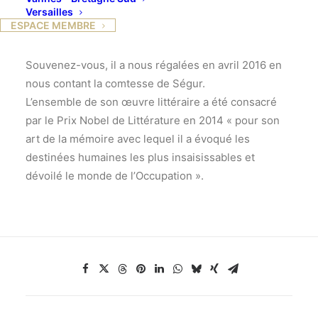
nombreuses publications et ouvrages, il a été Maître
Versailles
ESPACE MEMBRE
de conférences à l’Université de la Sorbonne, et à
l’Institut Catholique de Paris.
Souvenez-vous, il a nous régalées en avril 2016 en
nous contant la comtesse de Ségur.
L’ensemble de son œuvre littéraire a été consacré
par le Prix Nobel de Littérature en 2014 « pour son
art de la mémoire avec lequel il a évoqué les
destinées humaines les plus insaisissables et
dévoilé le monde de l’Occupation ».