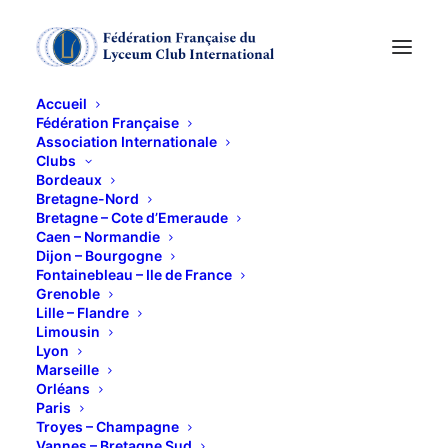
Accueil
Fédération Française
Association Internationale
Paris
Clubs
Bordeaux
Bretagne-Nord
28 MARS 2011
Bretagne – Cote d’Emeraude
Caen – Normandie
Dijon – Bourgogne
Fontainebleau – Ile de France
Grenoble
Lille – Flandre
Limousin
Lyon
Visite du Sénat suivie d’un déjeuner dans le Salon
Marseille
Napoléon, en compagnie du sénateur Ambroise
Orléans
Paris
DUPON (si, toutefois, son calendrier le lui permet).
Troyes – Champagne
Vannes – Bretagne Sud