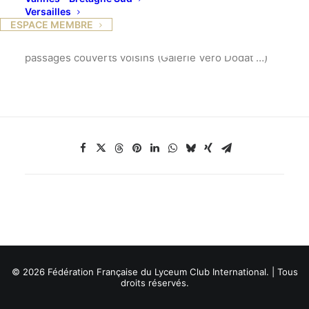
Nous visiterons ensuite, accompagnée par notre
Versailles
amie Béatrice FIX, les jardins du Palais-Royanl et les
ESPACE MEMBRE
décorations raffinées chargées de symboles des
passages couverts voisins (Galerie Véro Dodat …)
© 2026 Fédération Française du Lyceum Club International. | Tous
droits réservés.