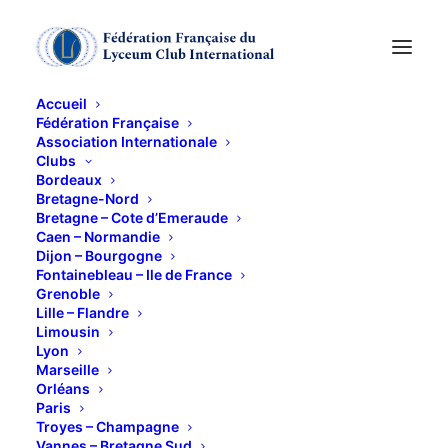
Accueil
Fédération Française
Association Internationale
OPERA : RIGOLETTO
Clubs
Bordeaux
de VERDI
Bretagne-Nord
Bretagne – Cote d’Emeraude
Caen – Normandie
Dijon – Bourgogne
16 FÉVRIER 2013
Fontainebleau – Ile de France
Grenoble
Lille – Flandre
Limousin
Lyon
Marseille
Orléans
TRANSMISSION LIVE du MET de New York
Paris
Troyes – Champagne
RV à partir de 16h chez Françoise Mangez, billet en
Vannes – Bretagne Sud