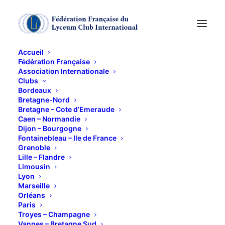
Accueil
Fédération Française
Association Internationale
PORT ROYAL des
Clubs
Bordeaux
CHAMPS
Bretagne-Nord
Bretagne – Cote d’Emeraude
Caen – Normandie
Dijon – Bourgogne
16 MAI 2013
Fontainebleau – Ile de France
Grenoble
Lille – Flandre
Limousin
Lyon
Marseille
Orléans
Suite à notre déplacement à Port-Royal des Champs,
Paris
Philippe GUÉTIN, mari de notre Amie Martine, nous
Troyes – Champagne
Vannes – Bretagne Sud