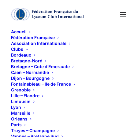
Accueil
Fédération Française
Association Internationale
LES VIEILLES RUES
Clubs
Bordeaux
de CAEN
Bretagne-Nord
Bretagne – Cote d’Emeraude
Caen – Normandie
Dijon – Bourgogne
18 OCTOBRE 2011
Fontainebleau – Ile de France
Grenoble
Lille – Flandre
Limousin
Lyon
Marseille
Orléans
Nous avons
Paris
rendez-vous
Troyes – Champagne
Vannes – Bretagne Sud