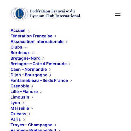
Accueil
Fédération Française
Association Internationale
MUSIQUE en
Clubs
Bordeaux
CALANQUE
Bretagne-Nord
Bretagne – Cote d’Emeraude
Caen – Normandie
Dijon – Bourgogne
14 MAI 2017
Fontainebleau – Ile de France
Grenoble
Lille – Flandre
Limousin
Lyon
Marseille
Orléans
Notre amie Catherine de Coninck organise son
Paris
moment musical annuel
Troyes – Champagne
Vannes – Bretagne Sud