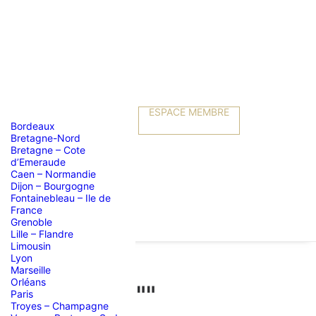
ESPACE MEMBRE
Bordeaux
Bretagne-Nord
Bretagne – Cote
d’Emeraude
Caen – Normandie
Dijon – Bourgogne
Fontainebleau – Ile de
France
Grenoble
Lille – Flandre
Limousin
Lyon
Marseille
Orléans
RE d'ANCHES""
Paris
Troyes – Champagne