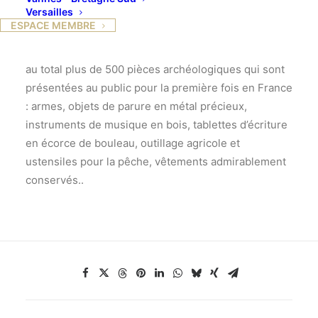
Versailles
NormandieLe Musée de Novgorod et le Musée de
ESPACE MEMBRE
l’Ermitage ont accepté d’accompagner le projet de
cette exposition par des prêts conséquents. Ce sont
au total plus de 500 pièces archéologiques qui sont
présentées au public pour la première fois en France
: armes, objets de parure en métal précieux,
instruments de musique en bois, tablettes d’écriture
en écorce de bouleau, outillage agricole et
ustensiles pour la pêche, vêtements admirablement
conservés..