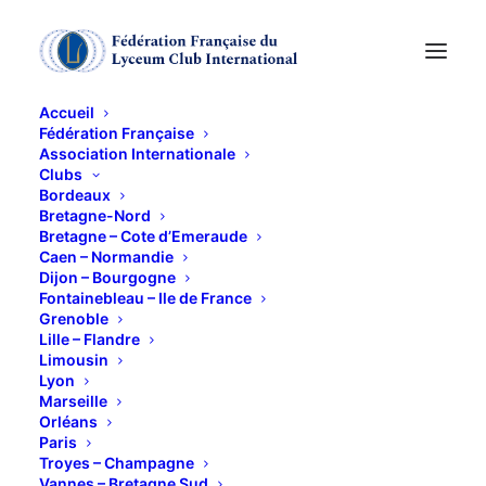
Accueil
Fédération Française
Association Internationale
MUSEE de
Clubs
Bordeaux
NORMANDIE : Les
Bretagne-Nord
Bretagne – Cote d’Emeraude
Caen – Normandie
Vikings
Dijon – Bourgogne
Fontainebleau – Ile de France
Grenoble
23 SEPTEMBRE 2011
Lille – Flandre
Limousin
Lyon
Marseille
Orléans
Paris
Troyes – Champagne
Musée de Normandie : Exposition sur les Vikings en
Vannes – Bretagne Sud