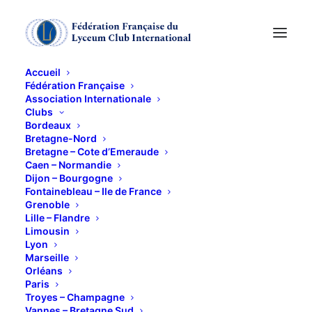
Accueil
Fédération Française
Association Internationale
MESSE du SOUVENIR
Clubs
Bordeaux
Bretagne-Nord
4 NOVEMBRE 2015
Bretagne – Cote d’Emeraude
Caen – Normandie
Dijon – Bourgogne
Fontainebleau – Ile de France
Grenoble
Lille – Flandre
Limousin
Lyon
Messe à l’intention de nos Amies défuntes
Marseille
RdV à 11 h, Chapelle des Petites Sœurs des Pauvres,
Orléans
Paris
« Ma Maison », 7 rue Porte Millet à Caen.
Troyes – Champagne
Vannes – Bretagne Sud