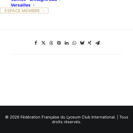
nos amies lycéennes disparues.
Versailles
ESPACE MEMBRE
© 2026 Fédération Française du Lyceum Club International. | Tous
droits réservés.