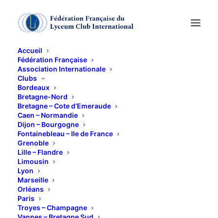
Accueil
Fédération Française
Association Internationale
MESSE du SOUVENIR
Clubs
Bordeaux
Bretagne-Nord
12 NOVEMBRE 2014
Bretagne – Cote d’Emeraude
Caen – Normandie
Dijon – Bourgogne
Fontainebleau – Ile de France
Grenoble
Lille – Flandre
Limousin
Lyon
Comme chaque année à pareille époque nous
Marseille
demandons aux Petites Soeurs des Pauvres de nous
Orléans
Paris
accueillir dans leur superbe chapelle et nous
Troyes – Champagne
permettre de célébrer une messe à la mémoire de
Vannes – Bretagne Sud