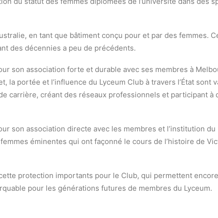
otion du statut des femmes diplômées de l’université dans des 
ustralie, en tant que bâtiment conçu pour et par des femmes. Ce
nt des décennies a peu de précédents.
r son association forte et durable avec ses membres à Melbourn
ret, la portée et l’influence du Lyceum Club à travers l’État son
 carrière, créant des réseaux professionnels et participant à 
ur son association directe avec les membres et l’institution d
mmes éminentes qui ont façonné le cours de l’histoire de Vict
cette protection importants pour le Club, qui permettent enco
arquable pour les générations futures de membres du Lyceum.