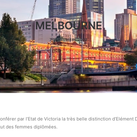
MELBOURNE
7 SEPTEMBRE 2022
érer par l’Etat de Victoria la très belle distinction d’Elément D
atut des femmes diplômées.