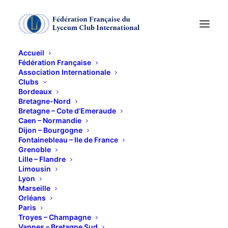
Accueil
Fédération Française
Association Internationale
Clubs
Bordeaux
Bretagne-Nord
MARSEILLE L'Italienne
Bretagne – Cote d’Emeraude
Caen – Normandie
Dijon – Bourgogne
Fontainebleau – Ile de France
7 DÉCEMBRE 2021
Grenoble
Lille – Flandre
Limousin
Lyon
Marseille
Orléans
Paris
Troyes – Champagne
Vannes – Bretagne Sud