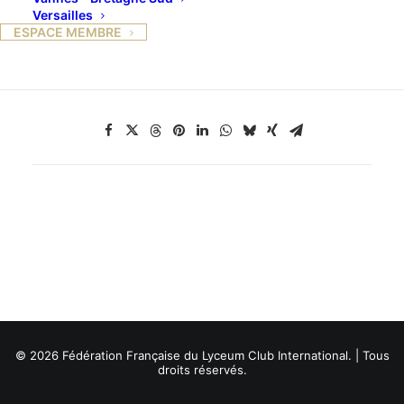
nom de rose de Noël.
Versailles
ESPACE MEMBRE
© 2026 Fédération Française du Lyceum Club International. | Tous
droits réservés.