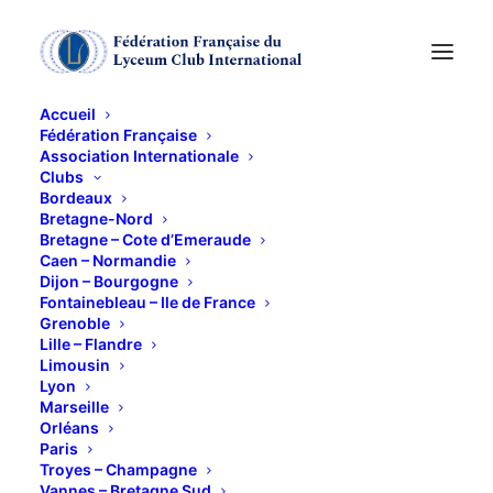
Accueil
Fédération Française
Association Internationale
l'hellébore noir
Clubs
Bordeaux
Bretagne-Nord
4 MAI 2021
Bretagne – Cote d’Emeraude
Caen – Normandie
Dijon – Bourgogne
Fontainebleau – Ile de France
Grenoble
Lille – Flandre
Limousin
Lyon
L’
Hellébore noir
, Ellébore
noir
ou Rose de Noël
Marseille
(
Helleborus
niger) est une plante acaulescente de la
Orléans
Paris
famille des Ranunculaceae. Elle est vivace,
Troyes – Champagne
rhizomateuse, à longue floraison hivernale, d’où son
Vannes – Bretagne Sud