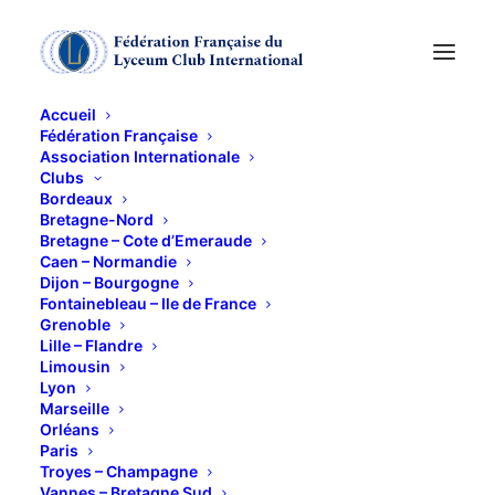
Accueil
Fédération Française
Association Internationale
Clubs
Bordeaux
Bretagne-Nord
L'ETONNANT ET
Bretagne – Cote d’Emeraude
Caen – Normandie
EXCEPTIONNEL
Dijon – Bourgogne
Fontainebleau – Ile de France
PERIPLE D'UNE
Grenoble
Lille – Flandre
JEUNE ORLEANAISE
Limousin
Lyon
Marseille
Orléans
28 JANVIER 2022
Paris
Troyes – Champagne
Vannes – Bretagne Sud