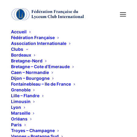
Accueil
Fédération Française
Association Internationale
Clubs
Bordeaux
Bretagne-Nord
LES FEMMES DANS
Bretagne – Cote d’Emeraude
Caen – Normandie
L'UNIVERS DE JAMES
Dijon – Bourgogne
Fontainebleau – Ile de France
BOND
Grenoble
Lille – Flandre
Limousin
16 JUIN 2021
Lyon
Marseille
Orléans
Paris
Troyes – Champagne
Vannes – Bretagne Sud