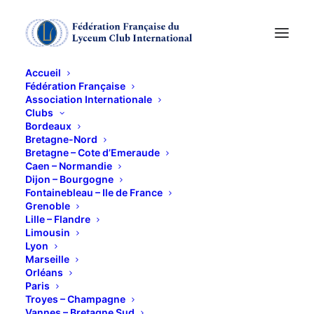
Accueil
Fédération Française
Association Internationale
L'ENFANT A ROME
Clubs
Bordeaux
PAR PHILIPPE
Bretagne-Nord
Bretagne – Cote d’Emeraude
Caen – Normandie
MAUPATET
Dijon – Bourgogne
Fontainebleau – Ile de France
Grenoble
7 NOVEMBRE 2021
Lille – Flandre
Limousin
Lyon
Marseille
Orléans
L’enfant à Rome
Paris
Troyes – Champagne
Vannes – Bretagne Sud