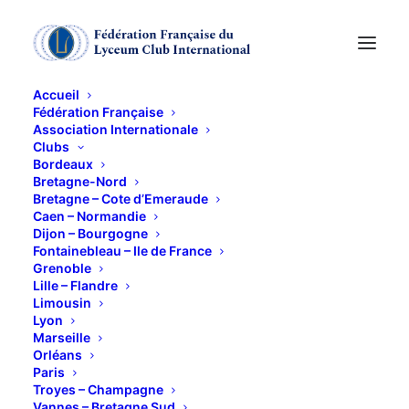
Accueil
Fédération Française
Association Internationale
Clubs
Bordeaux
Bretagne-Nord
Bretagne – Cote d’Emeraude
Le quartier Latin et
Caen – Normandie
Dijon – Bourgogne
Exposition Matisse
Fontainebleau – Ile de France
Grenoble
Lille – Flandre
21 MAI 2026
Limousin
Lyon
Marseille
Orléans
Paris
Troyes – Champagne
Vannes – Bretagne Sud