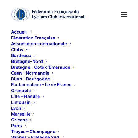
Accueil
Fédération Française
Association Internationale
LE QATAR
Clubs
Bordeaux
Bretagne-Nord
2 OCTOBRE 2014
Bretagne – Cote d’Emeraude
Caen – Normandie
Dijon – Bourgogne
Fontainebleau – Ile de France
Grenoble
Lille – Flandre
Limousin
Lyon
Conférence de M. Rovarc’h sur le Quatar « un
Marseille
confetti, qui se prend pour un Empire »
Orléans
Paris
Un nain à l’appétit d’ogre…. A peine plus grand que la
Troyes – Champagne
Corse cet état, grâce à ses immenses réserves
Vannes – Bretagne Sud