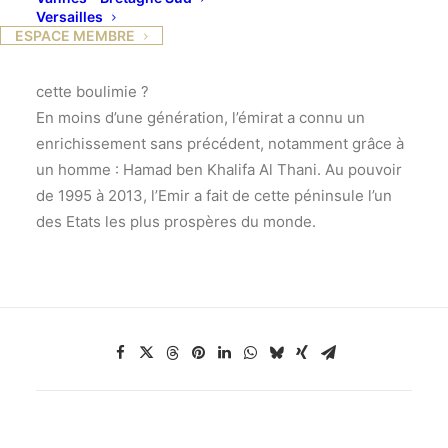
gazières, peut tout s’offrir sur la planète : des
Versailles
ESPACE MEMBRE
palaces, la coupe du monde en 2022, des industries
européennes. Quelles sont les vraies causes de
cette boulimie ?
En moins d’une génération, l’émirat a connu un
enrichissement sans précédent, notamment grâce à
un homme : Hamad ben Khalifa Al Thani. Au pouvoir
de 1995 à 2013, l’Emir a fait de cette péninsule l’un
des Etats les plus prospères du monde.