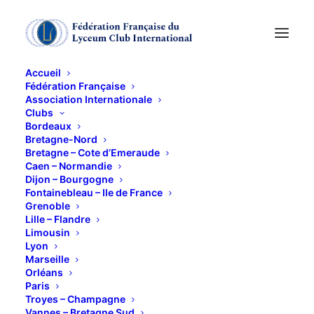
Accueil
Fédération Française
Association Internationale
« LE POST
Clubs
Bordeaux
IMPRESSIONNISME
Bretagne-Nord
Bretagne – Cote d’Emeraude
Caen – Normandie
EN RHONE ALPES LA
Dijon – Bourgogne
Fontainebleau – Ile de France
COULEUR DANS LA
Grenoble
Lille – Flandre
LUMIERE »
Limousin
Lyon
Marseille
28 NOVEMBRE 2015
Orléans
Paris
Troyes – Champagne
Vannes – Bretagne Sud