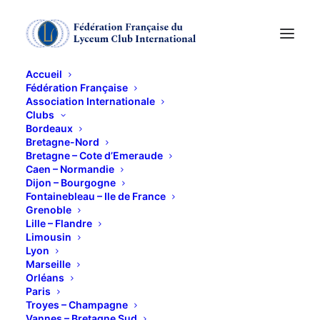
Accueil
Fédération Française
Association Internationale
LE CHEMIN de la
Clubs
Bordeaux
TRAHISON
Bretagne-Nord
Bretagne – Cote d’Emeraude
Caen – Normandie
Dijon – Bourgogne
31 JANVIER 2019
Fontainebleau – Ile de France
Grenoble
Lille – Flandre
Limousin
Lyon
Marseille
Orléans
Conférence « Le chemin de la trahison, la Norvège à
Paris
l’heure de Quisling » par
Eric Eydoux, spécialiste
Troyes – Champagne
Vannes – Bretagne Sud