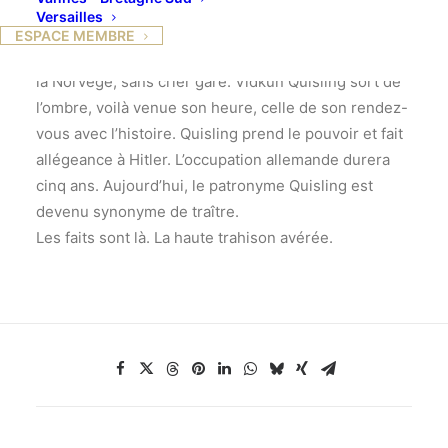
des Etudes nordiques
, qui a créé le Festival Les
Versailles
Boréales de Normandie et le salon du livre de Caen
ESPACE MEMBRE
Le 9 avril 1940, Hitler lance ses troupes à l’assaut de
la Norvège, sans crier gare. Vidkun Quisling sort de
l’ombre, voilà venue son heure, celle de son rendez-
vous avec l’histoire. Quisling prend le pouvoir et fait
allégeance à Hitler. L’occupation allemande durera
cinq ans. Aujourd’hui, le patronyme Quisling est
devenu synonyme de traître.
Les faits sont là. La haute trahison avérée.