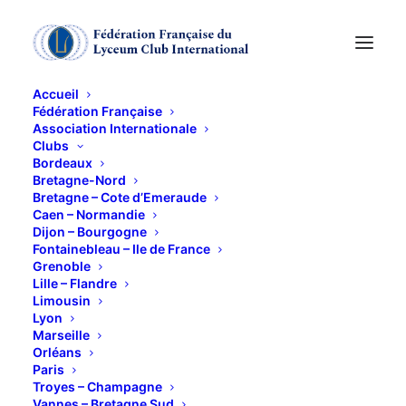
Accueil
Fédération Française
Association Internationale
LE BESSIN
Clubs
Bordeaux
Bretagne-Nord
20 JUIN 2013
Bretagne – Cote d’Emeraude
Caen – Normandie
Dijon – Bourgogne
Fontainebleau – Ile de France
Grenoble
Lille – Flandre
Limousin
Lyon
Notre Amie, Béatrice FIX nous propose un très beau
Marseille
programme, un « Circuit roman », avec la visite des
Orléans
Paris
églises de Thaon, Rucqueville, Secqueville, le
Troyes – Champagne
Châeau de Creully et le Prieuré de Saint Gabriel.
Vannes – Bretagne Sud