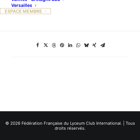
Déjeuner à Creully
Versailles
ESPACE MEMBRE
© 2026 Fédération Française du Lyceum Club International. | Tous
droits réservés.