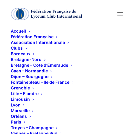
Accueil
Fédération Française
Association Internationale
La"French Connexion"
Clubs
Bordeaux
ou le grand
Bretagne-Nord
Bretagne – Cote d’Emeraude
Caen – Normandie
banditisme à
Dijon – Bourgogne
Fontainebleau – Ile de France
Marseille entre 1850
Grenoble
Lille – Flandre
et 2000
Limousin
Lyon
Marseille
7 NOVEMBRE 2023
Orléans
Paris
Troyes – Champagne
Vannes – Bretagne Sud