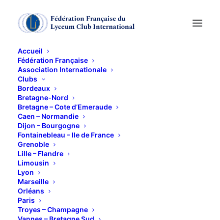
Accueil
Fédération Française
Association Internationale
« La tête haute » au
Clubs
Bordeaux
Méliès
Bretagne-Nord
Bretagne – Cote d’Emeraude
Caen – Normandie
Dijon – Bourgogne
8 JUIN 2015
Fontainebleau – Ile de France
Grenoble
Lille – Flandre
Limousin
Lyon
Marseille
Orléans
Voici la sélection cinéma de Jocelyne et Michèle :
Paris
Troyes – Champagne
Le film raconte le parcours éducatif de Malony, de
Vannes – Bretagne Sud