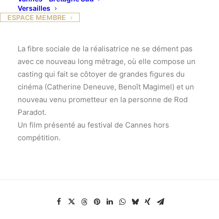
Versailles
ses six ans à ses dix-huit ans, qu’une juge des
ESPACE MEMBRE
enfants et un éducateur tentent inlassablement de
sauver.
La fibre sociale de la réalisatrice ne se dément pas
avec ce nouveau long métrage, où elle compose un
casting qui fait se côtoyer de grandes figures du
cinéma (Catherine Deneuve, Benoît Magimel) et un
nouveau venu prometteur en la personne de Rod
Paradot.
Un film présenté au festival de Cannes hors
compétition.