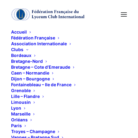
Accueil
Fédération Française
Association Internationale
La PSYCHIATRIE
Clubs
Bordeaux
Bretagne-Nord
19 NOVEMBRE 2014
Bretagne – Cote d’Emeraude
Caen – Normandie
Dijon – Bourgogne
Fontainebleau – Ile de France
Grenoble
Lille – Flandre
Limousin
Lyon
Madame Frincard, Psychiatre continuera sa
Marseille
conférence de janvier 2013 sur les maladies
Orléans
Paris
psychiatriques et leurs traitements.
Troyes – Champagne
ATTENTION à l’horaire : à 18 h.
Vannes – Bretagne Sud