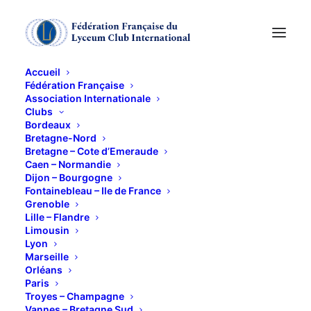
Accueil
Fédération Française
Association Internationale
La fabuleuse
Clubs
Bordeaux
découverte d'un
Bretagne-Nord
Bretagne – Cote d’Emeraude
Caen – Normandie
tableau de Nicolas
Dijon – Bourgogne
Fontainebleau – Ile de France
Poussin
Grenoble
Lille – Flandre
Limousin
19 FÉVRIER 2024
Lyon
Marseille
Orléans
Paris
Troyes – Champagne
Vannes – Bretagne Sud