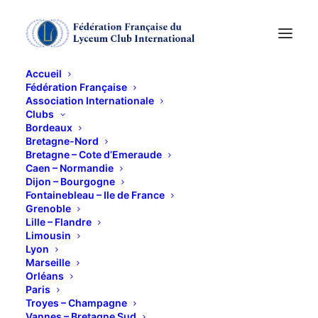
Accueil
Fédération Française
Association Internationale
LA BELLADONE
Clubs
Bordeaux
Bretagne-Nord
23 MAI 2013
Bretagne – Cote d’Emeraude
Caen – Normandie
Dijon – Bourgogne
Fontainebleau – Ile de France
Grenoble
Lille – Flandre
Limousin
Lyon
Les solanacées : vous connaissez toutes les
Marseille
tomates, les aubergines, les pommes de terre ou les
Orléans
Paris
piments ! Mais connaissez-vous la belladone, cette
Troyes – Champagne
plante qui pousse en bordure des forêts, sur les
Vannes – Bretagne Sud