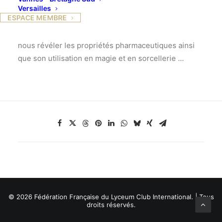
décombres et les lieux abandonnés ? Elle serait une
Versailles
ESPACE MEMBRE
des plantes toxiques qui aurait occasionné le plus de
morts dans l’histoire ! Le Professeur Dauguet va
nous révéler les propriétés pharmaceutiques ainsi
que son utilisation en magie et en sorcellerie …
© 2026 Fédération Française du Lyceum Club International. | Tous
droits réservés.