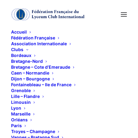
Accueil
Fédération Française
Association Internationale
L'HEURE ANGLAISE
Clubs
Bordeaux
Bretagne-Nord
9 AVRIL 2013
Bretagne – Cote d’Emeraude
Caen – Normandie
Dijon – Bourgogne
Fontainebleau – Ile de France
Grenoble
Lille – Flandre
Limousin
Lyon
L’Heure anglaise,
Marseille
Orléans
(responsable Colette Vignal)
Paris
Troyes – Champagne
Mardi 9 Avril 2013 à 15 heures
Vannes – Bretagne Sud