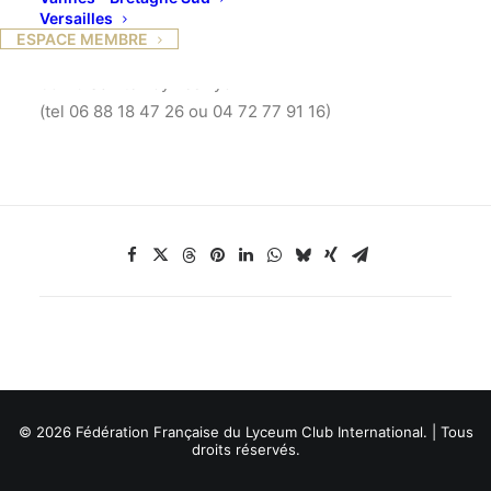
Versailles
chez : Christiane JOANNY
ESPACE MEMBRE
Les terrasses de Manon, 57 chemin de Chavril,
69110 Sainte Foy Les Lyon
(tel 06 88 18 47 26 ou 04 72 77 91 16)
© 2026 Fédération Française du Lyceum Club International. | Tous
droits réservés.