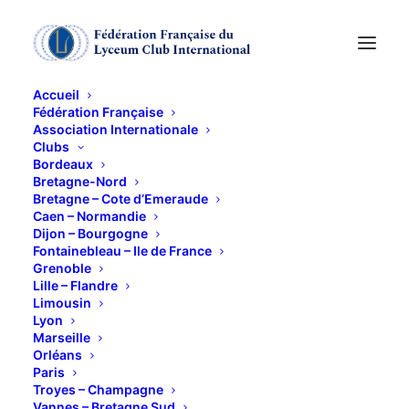
Accueil
Fédération Française
Association Internationale
"L'HEURE ANGLAISE"
Clubs
Bordeaux
Bretagne-Nord
27 MARS 2012
Bretagne – Cote d’Emeraude
Caen – Normandie
Dijon – Bourgogne
Fontainebleau – Ile de France
Grenoble
Lille – Flandre
Limousin
Lyon
Responsable : Colette VIGNAL
Marseille
Orléans
Paris
Troyes – Champagne
Vannes – Bretagne Sud