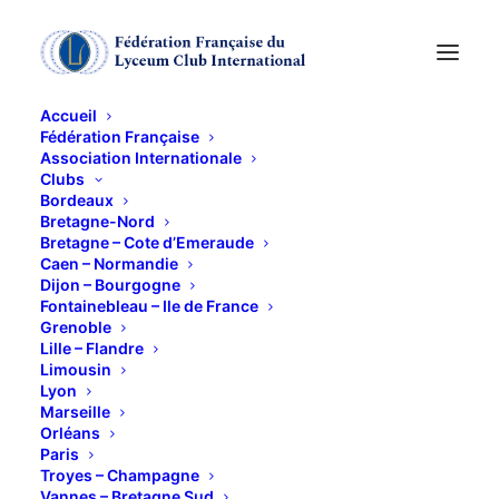
Accueil
Fédération Française
Association Internationale
Clubs
Bordeaux
JOURNEES
Bretagne-Nord
Bretagne – Cote d’Emeraude
CULTURELLES A
Caen – Normandie
Dijon – Bourgogne
BRUXELLES du 26 au
Fontainebleau – Ile de France
Grenoble
30 mai 2026
Lille – Flandre
Limousin
Lyon
19 SEPTEMBRE 2025
Marseille
Orléans
Paris
Troyes – Champagne
Vannes – Bretagne Sud