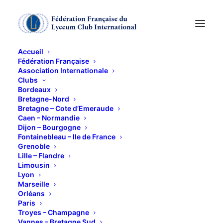
Accueil
Fédération Française
Association Internationale
JOURNEE
Clubs
Bordeaux
PARISIENNE
Bretagne-Nord
Bretagne – Cote d’Emeraude
Caen – Normandie
Dijon – Bourgogne
31 JANVIER 2013
Fontainebleau – Ile de France
Grenoble
Lille – Flandre
Limousin
Lyon
Marseille
Orléans
11 h 30 : Visite de la Maison de Victor Hugo, place
Paris
des Vosges, qui nous permettra de découvrir
Troyes – Champagne
Vannes – Bretagne Sud