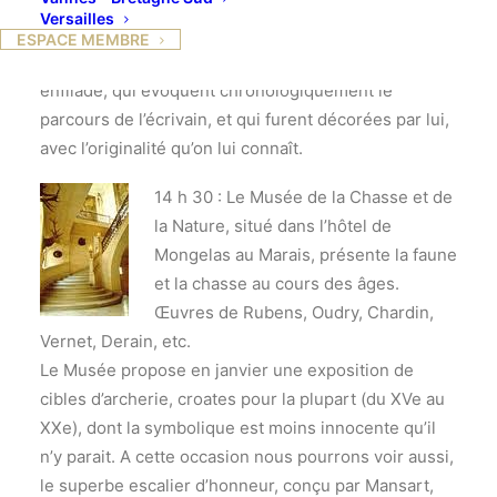
l’appartement occupé par la famille Hugo à l’étage
Versailles
noble, et plusieurs salles d’exposition au premier.
ESPACE MEMBRE
Cet appartement est composé de sept pièces en
enfilade, qui évoquent chronologiquement le
parcours de l’écrivain, et qui furent décorées par lui,
avec l’originalité qu’on lui connaît.
14 h 30 : Le Musée de la Chasse et de
la Nature, situé dans l’hôtel de
Mongelas au Marais, présente la faune
et la chasse au cours des âges.
Œuvres de Rubens, Oudry, Chardin,
Vernet, Derain, etc.
Le Musée propose en janvier une exposition de
cibles d’archerie, croates pour la plupart (du XVe au
XXe), dont la symbolique est moins innocente qu’il
n’y parait. A cette occasion nous pourrons voir aussi,
le superbe escalier d’honneur, conçu par Mansart,