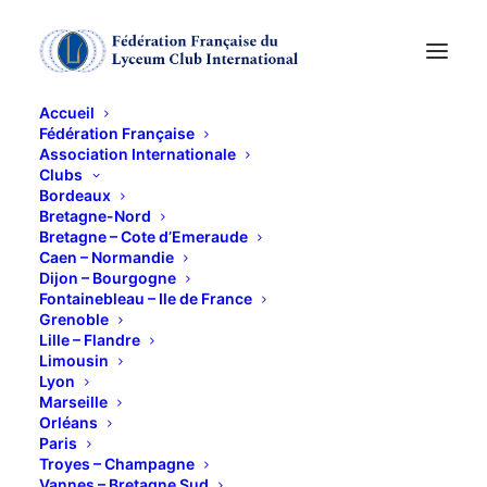
Accueil
Fédération Française
Association Internationale
JOURNEE DANS LES
Clubs
Bordeaux
ROSERAIES
Bretagne-Nord
Bretagne – Cote d’Emeraude
Caen – Normandie
Dijon – Bourgogne
4 JUIN 2013
Fontainebleau – Ile de France
Grenoble
Lille – Flandre
Limousin
Lyon
Marseille
Orléans
Découverte des Roseraies
Paris
Troyes – Champagne
ROSERAIE PAUL CROIX
Vannes – Bretagne Sud