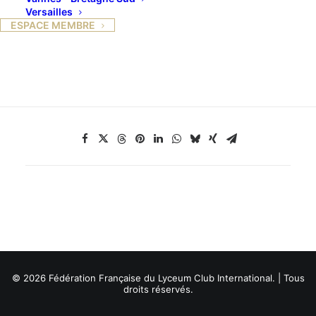
Versailles
42220 Bourg Argental
ESPACE MEMBRE
Responsable : Sophie Massard
© 2026 Fédération Française du Lyceum Club International. | Tous
droits réservés.