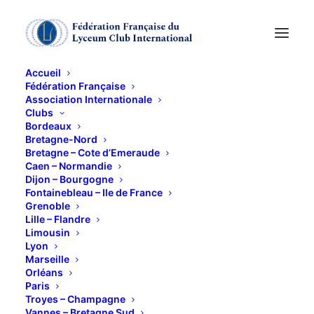
Accueil
Fédération Française
Association Internationale
IODE/HUITRES/ARTS
Clubs
Bordeaux
...
Bretagne-Nord
Bretagne – Cote d’Emeraude
Caen – Normandie
Dijon – Bourgogne
14 NOVEMBRE 2013
Fontainebleau – Ile de France
Grenoble
Lille – Flandre
Limousin
Lyon
Marseille
Orléans
14
et
15 novembre
Paris
Troyes – Champagne
Jocelyne nous propose une soirée sur le bassin
Vannes – Bretagne Sud