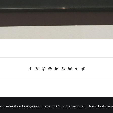
6 Fédération Française du Lyceum Club International. | Tous droits rés