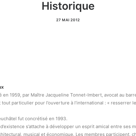
Historique
27 MAI 2012
ux
é en 1959, par Maître Jacqueline Tonnet-Imbert, avocat au bar
tout particulier pour l’ouverture à l’international : « resserrer 
euchâtel fut concrétisé en 1993.
d’existence s’attache à développer un esprit amical entre ses me
rchitectural, musical et économique. Les membres participent, ch