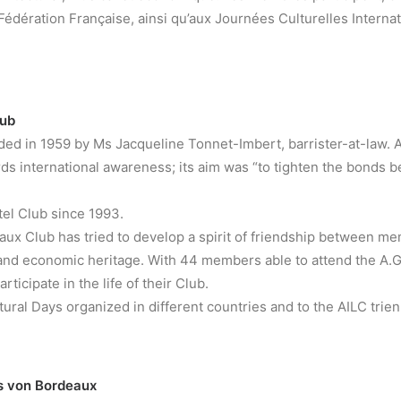
Fédération Française, ainsi qu’aux Journées Culturelles Interna
lub
 in 1959 by Ms Jacqueline Tonnet-Imbert, barrister-at-law. A
ds international awareness; its aim was “to tighten the bonds 
el Club since 1993.
ux Club has tried to develop a spirit of friendship between mem
l and economic heritage. With 44 members able to attend the A.G.
rticipate in the life of their Club.
ural Days organized in different countries and to the AILC trien
s von Bordeaux