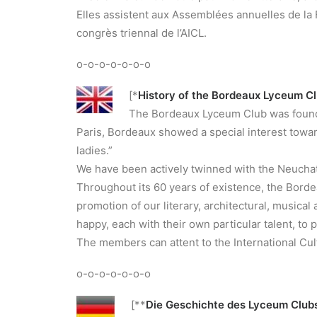
Elles assistent aux Assemblées annuelles de la 
congrès triennal de l’AICL.
o-o-o-o-o-o-o
[*
History of the Bordeaux Lyceum C
The Bordeaux Lyceum Club was founded
Paris, Bordeaux showed a special interest towar
ladies.”
We have been actively twinned with the Neuchat
Throughout its 60 years of existence, the Bordea
promotion of our literary, architectural, musica
happy, each with their own particular talent, to pa
The members can attent to the International Cult
o-o-o-o-o-o-o
[**
Die Geschichte des Lyceum Club