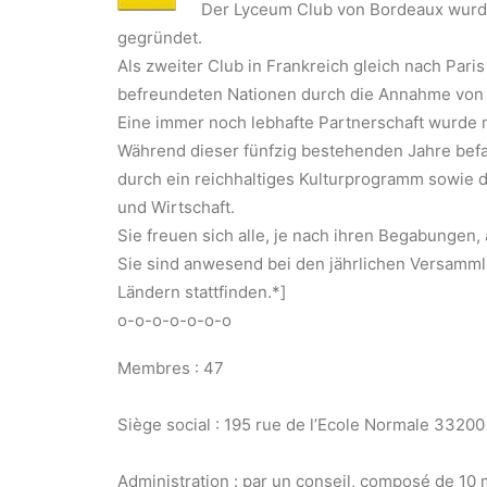
Der Lyceum Club von Bordeaux wurde
gegründet.
Als zweiter Club in Frankreich gleich nach Paris
befreundeten Nationen durch die Annahme von 
Eine immer noch lebhafte Partnerschaft wurde 
Während dieser fünfzig bestehenden Jahre befas
durch ein reichhaltiges Kulturprogramm sowie d
und Wirtschaft.
Sie freuen sich alle, je nach ihren Begabungen
Sie sind anwesend bei den jährlichen Versamml
Ländern stattfinden.*]
o-o-o-o-o-o-o
Membres : 47
Siège social : 195 rue de l’Ecole Normale 3320
Administration : par un conseil, composé de 10 m