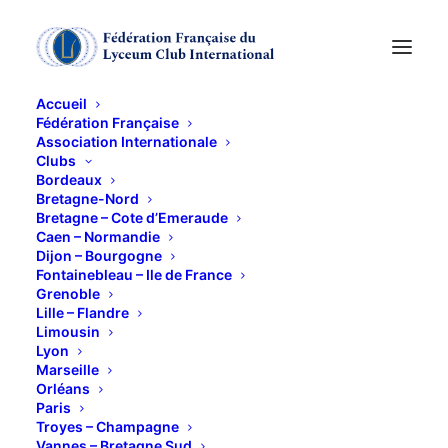
Accueil
Fédération Française
Association Internationale
GROUPE REFLEXION /
Clubs
Bordeaux
DISCUSSION
Bretagne-Nord
Bretagne – Cote d’Emeraude
Caen – Normandie
Dijon – Bourgogne
12 OCTOBRE 2014
Fontainebleau – Ile de France
Grenoble
Lille – Flandre
Limousin
Lyon
Marseille
Orléans
• Groupe « Réflexion /Discussion »
Paris
Dates et lieu à déterminer
Troyes – Champagne
Vannes – Bretagne Sud