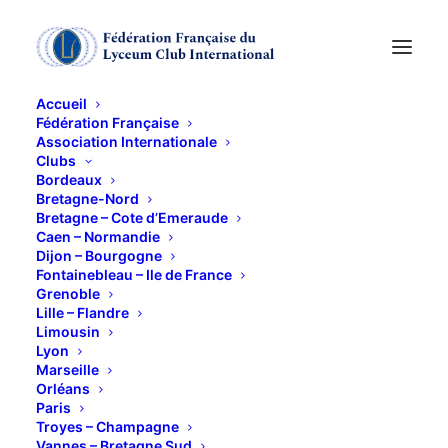
Accueil
Fédération Française
Association Internationale
Groupe informatique
Clubs
Bordeaux
Bretagne-Nord
7 AVRIL 2011
Bretagne – Cote d’Emeraude
Caen – Normandie
Dijon – Bourgogne
Fontainebleau – Ile de France
Grenoble
Lille – Flandre
Limousin
Lyon
Marseille
Orléans
Paris
Troyes – Champagne
Vannes – Bretagne Sud